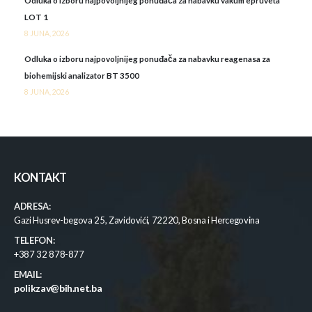
Odluka o izboru najpovoljnijeg ponuđača za nabavku vakum epruveta
LOT 1
8 JUNA, 2026
Odluka o izboru najpovoljnijeg ponuđača za nabavku reagenasa za
biohemijski analizator BT 3500
8 JUNA, 2026
KONTAKT
ADRESA:
Gazi Husrev-begova 25, Zavidovići, 72220, Bosna i Hercegovina
TELEFON:
+387 32 878-877
EMAIL:
polikzav@bih.net.ba