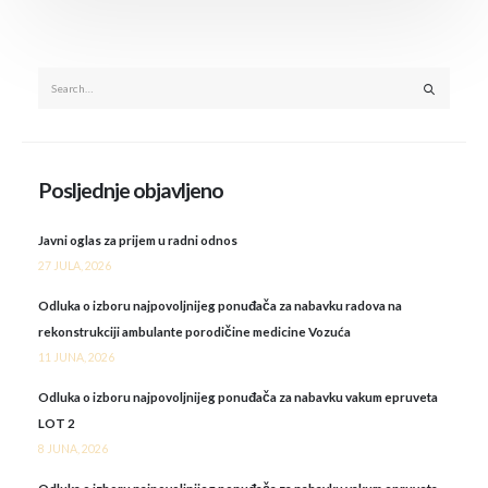
Posljednje objavljeno
Javni oglas za prijem u radni odnos
27 JULA, 2026
Odluka o izboru najpovoljnijeg ponuđača za nabavku radova na
rekonstrukciji ambulante porodičine medicine Vozuća
11 JUNA, 2026
Odluka o izboru najpovoljnijeg ponuđača za nabavku vakum epruveta
LOT 2
8 JUNA, 2026